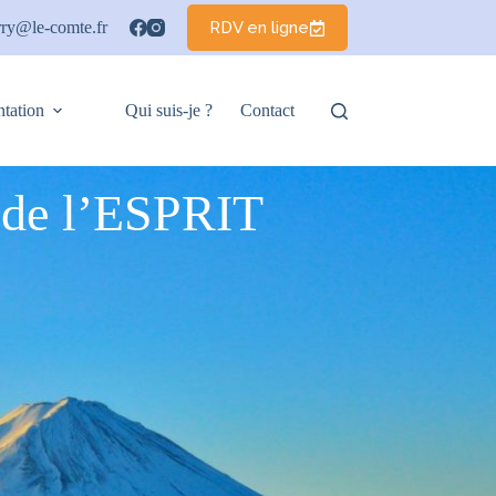
RDV en ligne
rry@le-comte.fr
tation
Qui suis-je ?
Contact
de l’ESPRIT